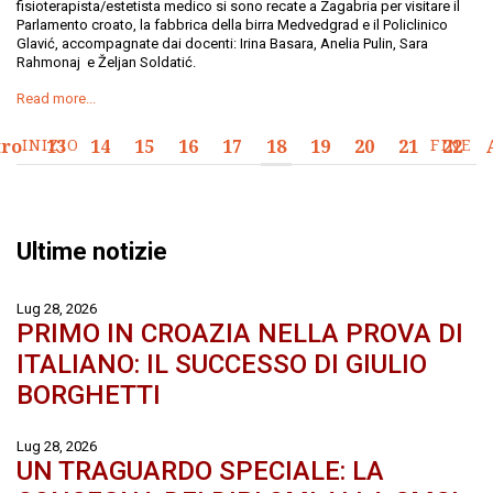
fisioterapista/estetista medico si sono recate a Zagabria per visitare il
Parlamento croato, la fabbrica della birra Medvedgrad e il Policlinico
Glavić, accompagnate dai docenti: Irina Basara, Anelia Pulin, Sara
Rahmonaj e Željan Soldatić.
Read more...
tro
INIZIO
13
14
15
16
17
18
19
20
21
FINE
22
Ultime notizie
Lug 28, 2026
PRIMO IN CROAZIA NELLA PROVA DI
ITALIANO: IL SUCCESSO DI GIULIO
BORGHETTI
Lug 28, 2026
UN TRAGUARDO SPECIALE: LA