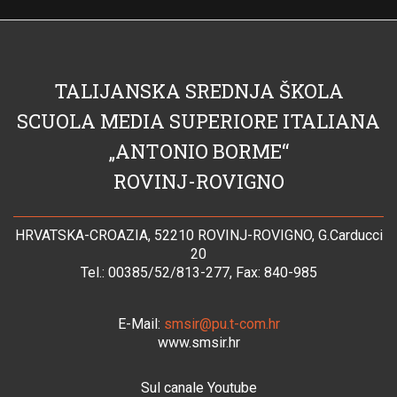
TALIJANSKA SREDNJA ŠKOLA
SCUOLA MEDIA SUPERIORE ITALIANA
„ANTONIO BORME“
ROVINJ-ROVIGNO
HRVATSKA-CROAZIA, 52210 ROVINJ-ROVIGNO, G.Carducci
20
Tel.: 00385/52/813-277, Fax: 840-985
E-Mail:
smsir@pu.t-com.hr
www.smsir.hr
Sul canale Youtube