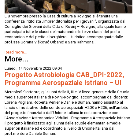
L'8 novembre presso la Casa di cultura a Rovigno si è tenuta una
conferenza intitolata „Imprenditorialità per i giovani“, organizzata dal
Consiglio dei Giovani della Città di Rovinj – Rovigno, alla quale hanno
partecipato tutte le classi dei maturandi e le terze classi del perito
economico e del perito alberghiero – turistico accompagnate dalle
prof.sse Gorana Višković Orbanić e Sara Rahmonaj.
Read more...
More...
Lunedì, 14 Novembre 2022 09:04
Progetto Astrobiologia CAB_DPI-2022,
Programma Aerospaziale Istriano – UI
Mercoledì 9 ottobre, gli alunni della II, III e IV liceo generale della Scuola
media superiore italiana di Rovinj-Rovigno, accompagnati dai docenti:
Lorena Pogliani, Roberta Venier e Daniele Suman, hanno assistito al
lancio dimostrativo delle sonde aerospaziali H203 e H206, nell'ambito
del progetto finanziato dall'Unione Italiana in collaborazione con
l'Associazione Astronomica Vidulini - Programma Aerospaziale Istriano.
Il progetto è finalizzato agli alunni delle scuole elementari e medie
superiori italiane ed è coordinato a livello di Unione Italiana dal
prof.mentore Daniele Suman.