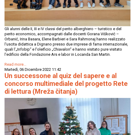
Gli alunni delle II, III e IV classi del perito alberghiero – turistico e del
perito economico, accompagnati dalle docenti Gorana Višković –
Orbanić, Irina Basara, Elene Barbieri e Sara Rahmonaj hanno realizzato
l'uscita didattica a Dignano presso due imprese di fama internazionale,
quali l'„Infobip“ e l'oleificio „Chiavalon“ e hanno visitato pure visitato
l'edificio della Fondazione Ars e labor in Locanda San Martin.
Read more...
Martedì, 06 Dicembre 2022 11:42
Un successone al quiz del sapere e al
concorso multimediale del progetto Rete
di lettura (Mreža čitanja)