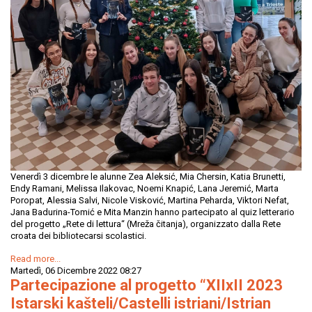
Venerdì 3 dicembre le alunne Zea Aleksić, Mia Chersin, Katia Brunetti,
Endy Ramani, Melissa Ilakovac, Noemi Knapić, Lana Jeremić, Marta
Poropat, Alessia Salvi, Nicole Visković, Martina Peharda, Viktori Nefat,
Jana Badurina-Tomić e Mita Manzin hanno partecipato al quiz letterario
del progetto „Rete di lettura“ (Mreža čitanja), organizzato dalla Rete
croata dei bibliotecarsi scolastici.
Read more...
Martedì, 06 Dicembre 2022 08:27
Partecipazione al progetto “XIIxII 2023
Istarski kašteli/Castelli istriani/Istrian