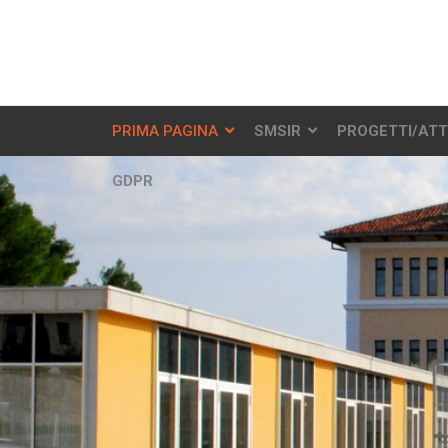
PRIMA PAGINA
SMSIR
PROGETTI/ATT
GDPR
PROGRAMMI LICEALI
LEGGI TUTTO