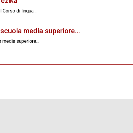
jezika
il Corso di lingua…
la scuola media superiore…
la media superiore…