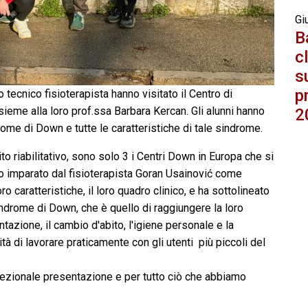
Gi
B
c
s
p
zo tecnico fisioterapista hanno visitato il Centro di
sieme alla loro prof.ssa Barbara Kercan. Gli alunni hanno
2
ome di Down e tutte le caratteristiche di tale sindrome.
 riabilitativo, sono solo 3 i Centri Down in Europa che si
o imparato dal fisioterapista Goran Usainović come
o caratteristiche, il loro quadro clinico, e ha sottolineato
 sindrome di Down, che è quello di raggiungere la loro
tazione, il cambio d'abito, l'igiene personale e la
ità di lavorare praticamente con gli utenti più piccoli del
ezionale presentazione e per tutto ciò che abbiamo