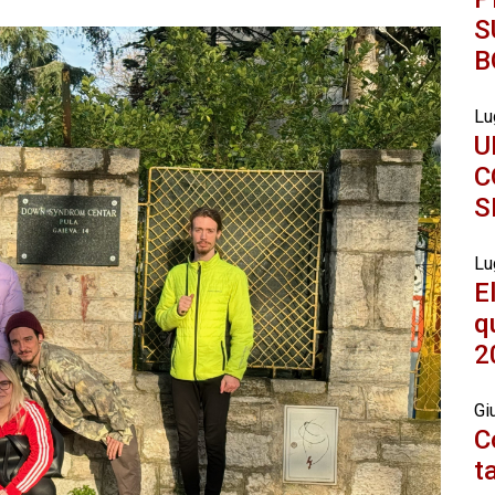
S
B
Lu
U
C
S
Lu
E
q
2
Gi
C
t