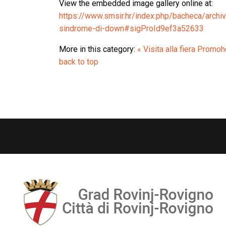
View the embedded image gallery online at:
https://www.smsir.hr/index.php/bacheca/archivi
sindrome-di-down#sigProId9ef3a52633
More in this category:
« Visita alla fiera Promo
back to top