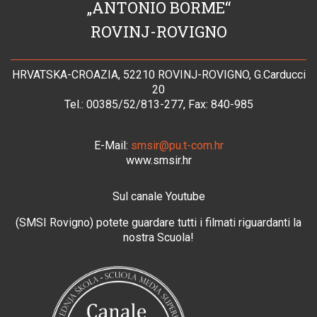
„ANTONIO BORME“
ROVINJ-ROVIGNO
HRVATSKA-CROAZIA, 52210 ROVINJ-ROVIGNO, G.Carducci
20
Tel.: 00385/52/813-277, Fax: 840-985
E-Mail:
smsir@pu.t-com.hr
www.smsir.hr
Sul canale Youtube
(SMSI Rovigno) potete guardare tutti i filmati riguardanti la
nostra Scuola!