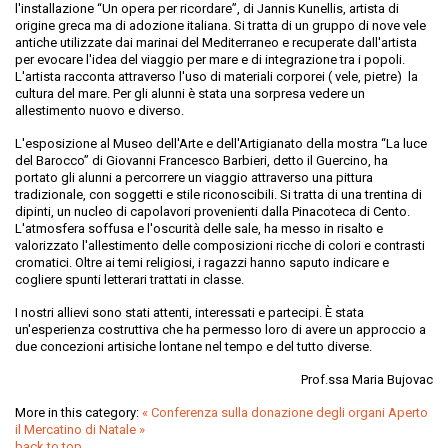
l'installazione “Un opera per ricordare”, di Jannis Kunellis, artista di
origine greca ma di adozione italiana. Si tratta di un gruppo di nove vele
antiche utilizzate dai marinai del Mediterraneo e recuperate dall'artista
per evocare l'idea del viaggio per mare e di integrazione tra i popoli.
L'artista racconta attraverso l'uso di materiali corporei ( vele, pietre) la
cultura del mare. Per gli alunni è stata una sorpresa vedere un
allestimento nuovo e diverso.
L'esposizione al Museo dell'Arte e dell'Artigianato della mostra “La luce
del Barocco” di Giovanni Francesco Barbieri, detto il Guercino, ha
portato gli alunni a percorrere un viaggio attraverso una pittura
tradizionale, con soggetti e stile riconoscibili. Si tratta di una trentina di
dipinti, un nucleo di capolavori provenienti dalla Pinacoteca di Cento.
L'atmosfera soffusa e l'oscurità delle sale, ha messo in risalto e
valorizzato l'allestimento delle composizioni ricche di colori e contrasti
cromatici. Oltre ai temi religiosi, i ragazzi hanno saputo indicare e
cogliere spunti letterari trattati in classe.
I nostri allievi sono stati attenti, interessati e partecipi. È stata
un'esperienza costruttiva che ha permesso loro di avere un approccio a
due concezioni artisiche lontane nel tempo e del tutto diverse.
Prof.ssa Maria Bujovac
More in this category:
« Conferenza sulla donazione degli organi
Aperto
il Mercatino di Natale »
back to top