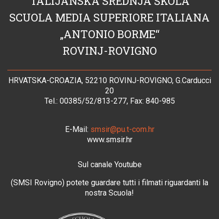
TALIJANSKA SREDNJA ŠKOLA
SCUOLA MEDIA SUPERIORE ITALIANA
„ANTONIO BORME“
ROVINJ-ROVIGNO
HRVATSKA-CROAZIA, 52210 ROVINJ-ROVIGNO, G.Carducci
20
Tel.: 00385/52/813-277, Fax: 840-985
E-Mail:
smsir@pu.t-com.hr
www.smsir.hr
Sul canale Youtube
(SMSI Rovigno) potete guardare tutti i filmati riguardanti la
nostra Scuola!